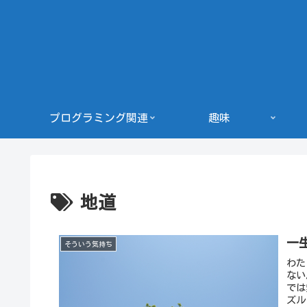
プログラミング関連
趣味
地道
一
そういう気持ち
わた
ない
では
ズル