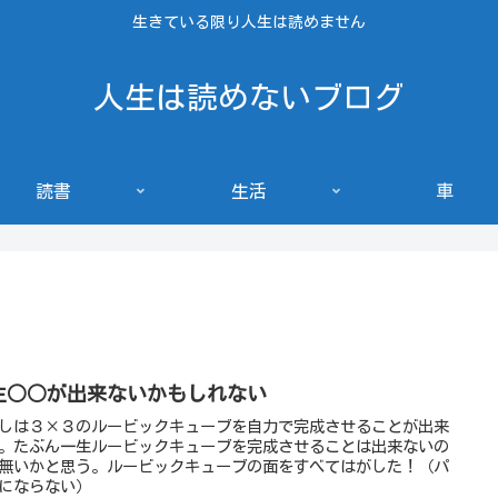
生きている限り人生は読めません
人生は読めないブログ
読書
生活
車
生○○が出来ないかもしれない
しは３×３のルービックキューブを自力で完成させることが出来
。たぶん一生ルービックキューブを完成させることは出来ないの
無いかと思う。ルービックキューブの面をすべてはがした！（パ
にならない）