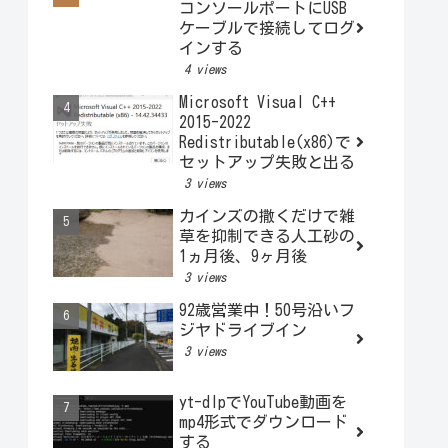
コンソールポートにUSB
ケーブルで接続してログ
インする
4 views
Microsoft Visual C++
2015-2022
Redistributable(x86)で
セットアップ失敗と出る
3 views
カインズの撒くだけで雑
草を抑制できる人工砂の
1ヵ月後、9ヶ月後
3 views
92歳営業中！50号沿いフ
ジヤドライブイン
3 views
yt-dlpでYouTube動画を
mp4形式でダウンロード
する