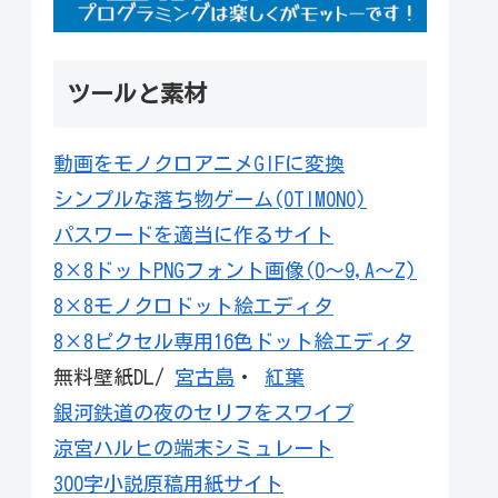
ツールと素材
動画をモノクロアニメGIFに変換
シンプルな落ち物ゲーム(OTIMONO)
パスワードを適当に作るサイト
8×8ドットPNGフォント画像(0～9,A～Z)
8×8モノクロドット絵エディタ
8×8ピクセル専用16色ドット絵エディタ
無料壁紙DL/
宮古島
・
紅葉
銀河鉄道の夜のセリフをスワイプ
涼宮ハルヒの端末シミュレート
300字小説原稿用紙サイト