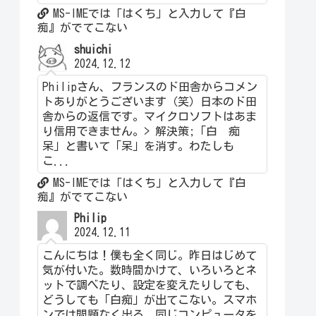
MS-IMEでは「はくち」と入力して『白
痴』がでてこない
shuichi
2024.12.12
Philipさん、フランスのド田舎からコメン
トありがとうございます（笑）日本のド田
舎からの返信です。マイクロソフトはあま
り信用できません。> 解決策;「白 痴
呆」と書いて「呆」を消す。わたしも
こ...
MS-IMEでは「はくち」と入力して『白
痴』がでてこない
Philip
2024.12.11
こんにちは！僕も全く同じ。昨日はじめて
気が付いた。数時間かけて、いろいろとネ
ットで調べたり、設定を変えたりしても、
どうしても「白痴」が出てこない。スマホ
ンでは問題なく出る。同じコンピュータを