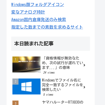
Windows顔フォルダアイコン
変なアナログ時計
Amazon国内倉庫発送のみ検索
指定した数までの素数を求めるサイト
本日読まれた記事
「資格情報が無効なた
め、次の試行が遅れてい
ます...」の意味
24 views
Windowsでファイル名に
完全一致するファイルを
検索したい
5 views
ヤマハルーターRTX830の