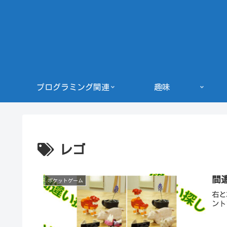
プログラミング関連
趣味
レゴ
間
ポケットゲーム
右と
ント