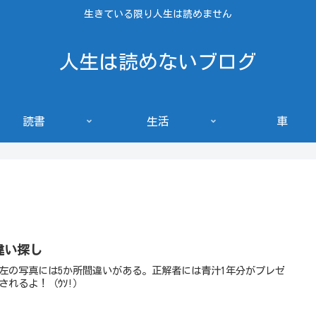
生きている限り人生は読めません
人生は読めないブログ
読書
生活
車
違い探し
左の写真には5か所間違いがある。正解者には青汁1年分がプレゼ
されるよ！（ｳｿ!）