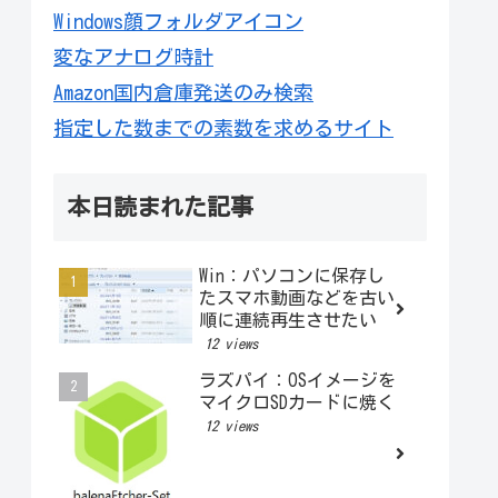
Windows顔フォルダアイコン
変なアナログ時計
Amazon国内倉庫発送のみ検索
指定した数までの素数を求めるサイト
本日読まれた記事
Win：パソコンに保存し
たスマホ動画などを古い
順に連続再生させたい
12 views
ラズパイ：OSイメージを
マイクロSDカードに焼く
12 views