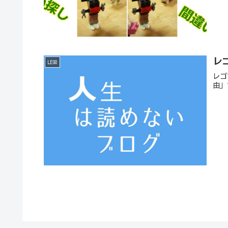
レ
LEGO
レゴ
由」