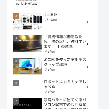
ChatGTP
11 views
「資格情報が無効なた
め、次の試行が遅れてい
ます...」の意味
4 views
ミニPCを使った実用デス
クトップ環境
2 views
ロボットはカタカナでし
ゃべる
2 views
涼宮ハルヒに出てくるパ
ソコン端末での長門有希