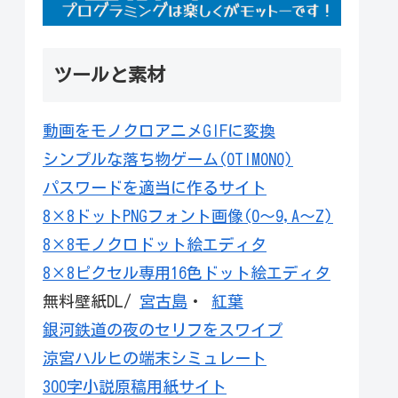
ツールと素材
動画をモノクロアニメGIFに変換
シンプルな落ち物ゲーム(OTIMONO)
パスワードを適当に作るサイト
8×8ドットPNGフォント画像(0～9,A～Z)
8×8モノクロドット絵エディタ
8×8ピクセル専用16色ドット絵エディタ
無料壁紙DL/
宮古島
・
紅葉
銀河鉄道の夜のセリフをスワイプ
涼宮ハルヒの端末シミュレート
300字小説原稿用紙サイト