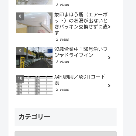
2 views
象印まほう瓶（エアーポ
ット）のお湯が出ないと
きパッキン交換せずに直
す
2 views
92歳営業中！50号沿いフ
ジヤドライブイン
2 views
A4印刷用／ASCIIコード
表
2 views
カテゴリー