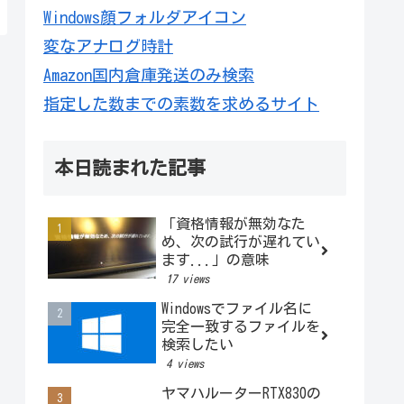
Windows顔フォルダアイコン
変なアナログ時計
Amazon国内倉庫発送のみ検索
指定した数までの素数を求めるサイト
本日読まれた記事
「資格情報が無効なた
め、次の試行が遅れてい
ます...」の意味
17 views
Windowsでファイル名に
完全一致するファイルを
検索したい
4 views
ヤマハルーターRTX830の