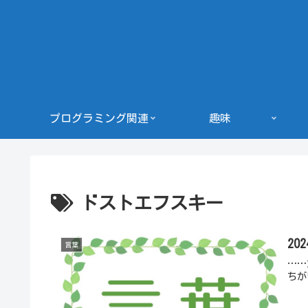
プログラミング関連
趣味
ドストエフスキー
20
言葉
……
ちが