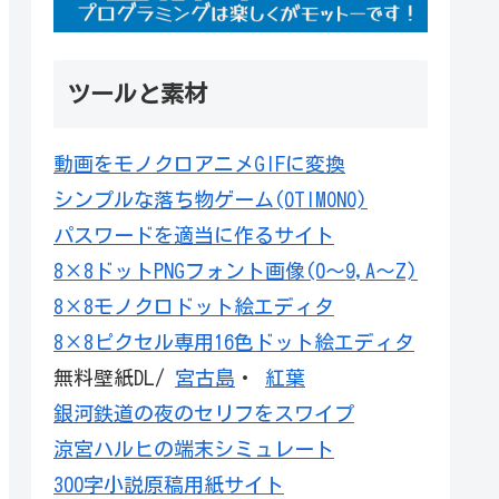
ツールと素材
動画をモノクロアニメGIFに変換
シンプルな落ち物ゲーム(OTIMONO)
パスワードを適当に作るサイト
8×8ドットPNGフォント画像(0～9,A～Z)
8×8モノクロドット絵エディタ
8×8ピクセル専用16色ドット絵エディタ
無料壁紙DL/
宮古島
・
紅葉
銀河鉄道の夜のセリフをスワイプ
涼宮ハルヒの端末シミュレート
300字小説原稿用紙サイト