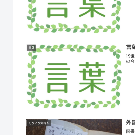
言
言葉
19
の今
外
そういう気持ち
図書