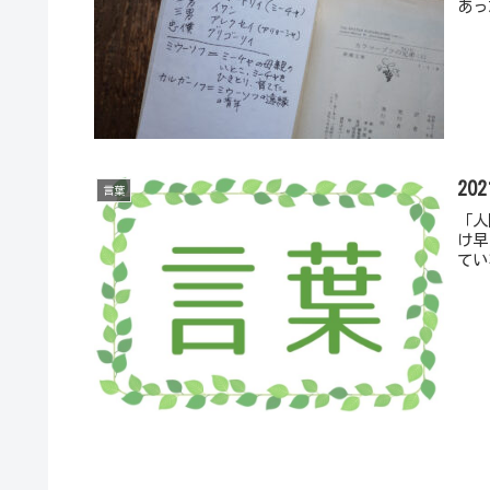
あっ
20
言葉
「人
け早
てい