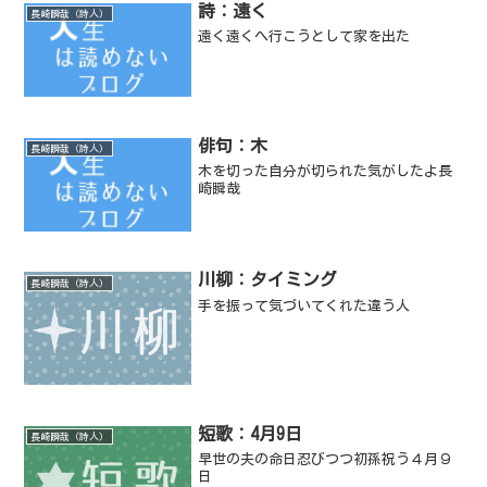
詩：遠く
長崎瞬哉（詩人）
遠く遠くへ行こうとして家を出た
俳句：木
長崎瞬哉（詩人）
木を切った自分が切られた気がしたよ長
崎瞬哉
川柳：タイミング
長崎瞬哉（詩人）
手を振って気づいてくれた違う人
短歌：4月9日
長崎瞬哉（詩人）
早世の夫の命日忍びつつ初孫祝う４月９
日