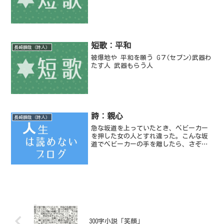
短歌：平和
長崎瞬哉（詩人）
被爆地や 平和を願う G７(セブン)武器わ
たす人 武器もらう人
詩：親心
長崎瞬哉（詩人）
急な坂道を上っていたとき、ベビーカー
を押した女の人とすれ違った。こんな坂
道でベビーカーの手を離したら、さぞ大
変だろうと思った。
300字小説「笑顔」