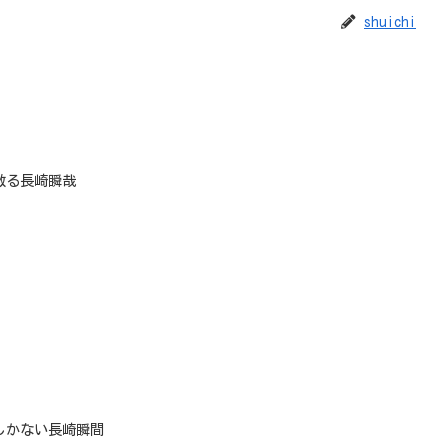
shuichi
散る長崎瞬哉
しかない長崎瞬間