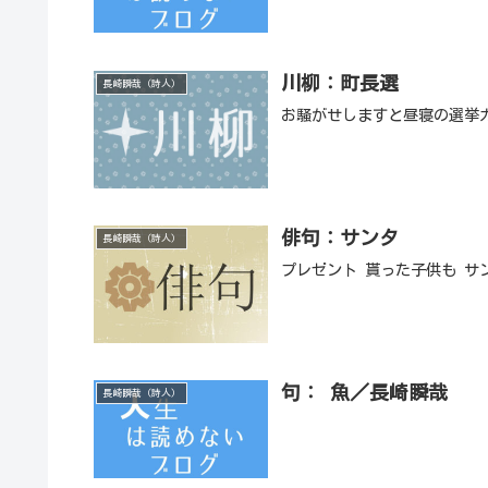
川柳：町長選
長崎瞬哉（詩人）
お騒がせしますと昼寝の選挙
俳句：サンタ
長崎瞬哉（詩人）
プレゼント 貰った子供も サ
句： 魚／長崎瞬哉
長崎瞬哉（詩人）