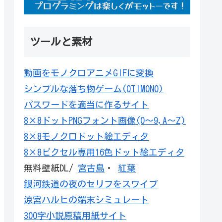
ツールと素材
動画をモノクロアニメGIFに変換
シンプルな落ち物ゲーム(OTIMONO)
パスワードを適当に作るサイト
8×8ドットPNGフォント画像(0～9,A～Z)
8×8モノクロドット絵エディタ
8×8ピクセル専用16色ドット絵エディタ
無料壁紙DL/
宮古島
・
紅葉
銀河鉄道の夜のセリフをスワイプ
涼宮ハルヒの端末シミュレート
300字小説原稿用紙サイト