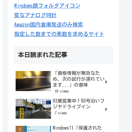
Windows顔フォルダアイコン
変なアナログ時計
Amazon国内倉庫発送のみ検索
指定した数までの素数を求めるサイト
本日読まれた記事
「資格情報が無効なた
め、次の試行が遅れてい
ます...」の意味
18 views
92歳営業中！50号沿いフ
ジヤドライブイン
7 views
Windows11「保護された