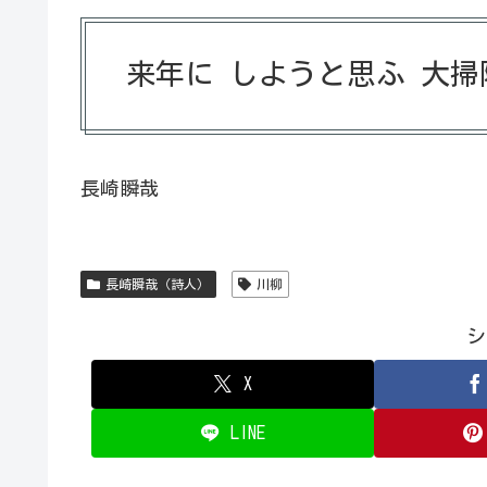
来年に しようと思ふ 大掃
長崎瞬哉
長崎瞬哉（詩人）
川柳
シ
X
LINE