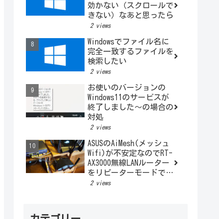
効かない（スクロールで
きない）なあと思ったら
2 views
Windowsでファイル名に
完全一致するファイルを
検索したい
2 views
お使いのバージョンの
Windows11のサービスが
終了しました～の場合の
対処
2 views
ASUSのAiMesh(メッシュ
Wifi)が不安定なのでRT-
AX3000無線LANルーター
をリピーターモードで利
用する
2 views
カテゴリー