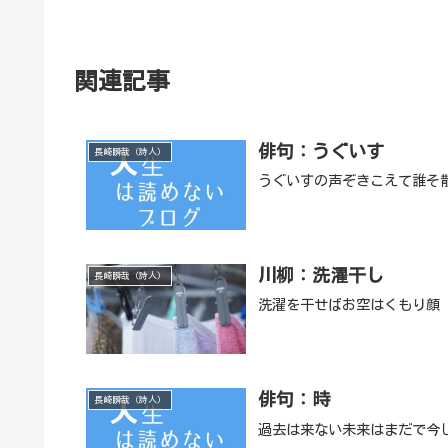
関連記事
俳句：うぐいす
長崎瞬哉（詩人）
うぐいすの声ぞきこえて誰そ
川柳：洗濯干し
長崎瞬哉（詩人）
洗濯を干せばお空はくもり顔
俳句：時
長崎瞬哉（詩人）
過去は来ない未来はまだで今