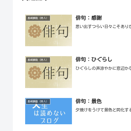
俳句：感謝
長崎瞬哉（詩人）
思い出すつらい日々こそあり
俳句：ひぐらし
長崎瞬哉（詩人）
ひぐらしの声涼やかに窓辺か
俳句：景色
長崎瞬哉（詩人）
夕焼けをうけて景色と同化す