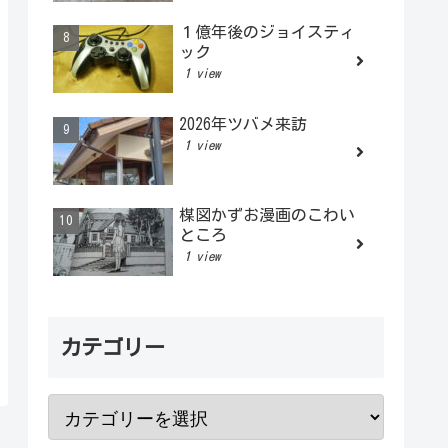
１億年後のジョイスティ
ック
1 view
2026年ツバメ来訪
1 view
楳図かずお漫画のこわい
ところ
1 view
カテゴリー