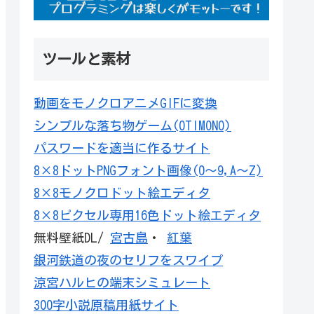
ツールと素材
動画をモノクロアニメGIFに変換
シンプルな落ち物ゲーム(OTIMONO)
パスワードを適当に作るサイト
8×8ドットPNGフォント画像(0～9,A～Z)
8×8モノクロドット絵エディタ
8×8ピクセル専用16色ドット絵エディタ
無料壁紙DL/
宮古島
・
紅葉
銀河鉄道の夜のセリフをスワイプ
涼宮ハルヒの端末シミュレート
300字小説原稿用紙サイト