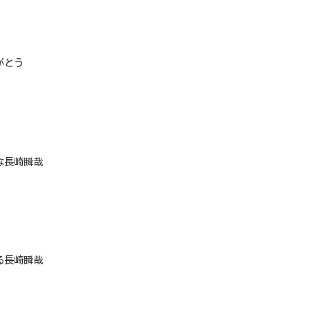
がとう
な長崎瞬哉
る長崎瞬哉