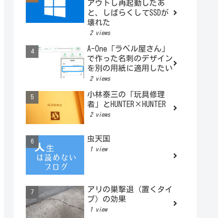
アウトし再起動したあ
と、しばらくしてSSDが
壊れた
2 views
A-One「ラベル屋さん」
で作った名刺のデザイン
を別の用紙に適用したい
2 views
小林泰三の「玩具修理
者」とHUNTER×HUNTER
2 views
虫天国
1 view
アリの巣撃退（置くタイ
プ）の効果
1 view