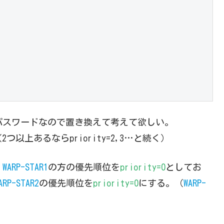
Dとパスワードなので置き換えて考えて欲しい。
つ以上あるならpriority=2,3…と続く）
、
WARP-STAR1
の方の優先順位を
priority=0
としてお
ARP-STAR2
の優先順位を
priority=0
にする。（
WARP-