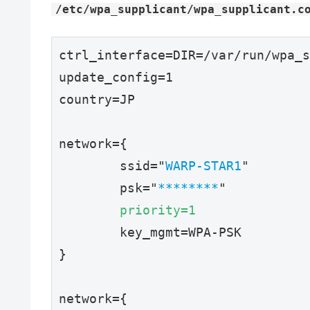
/etc/wpa_supplicant/wpa_supplicant.c
ctrl_interface=DIR=/var/run/wpa_s
update_config=1
country=JP
network={
        ssid="
WARP-STAR1
"
        psk="
********
"
priority=1
        key_mgmt=WPA-PSK
}
network={