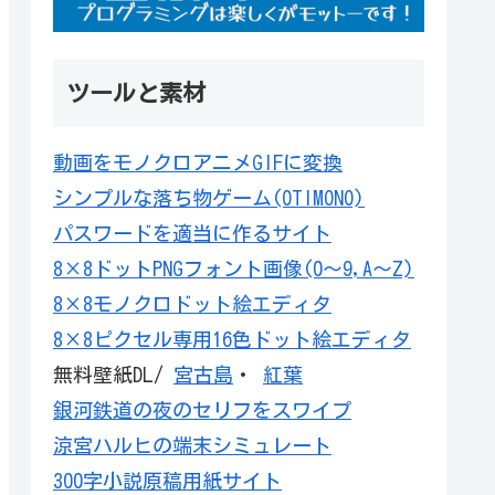
ツールと素材
動画をモノクロアニメGIFに変換
シンプルな落ち物ゲーム(OTIMONO)
パスワードを適当に作るサイト
8×8ドットPNGフォント画像(0～9,A～Z)
8×8モノクロドット絵エディタ
8×8ピクセル専用16色ドット絵エディタ
無料壁紙DL/
宮古島
・
紅葉
銀河鉄道の夜のセリフをスワイプ
涼宮ハルヒの端末シミュレート
300字小説原稿用紙サイト