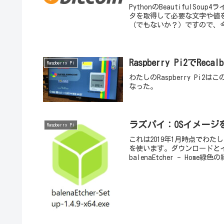
PythonのBeautiful
タを取得して必要な文字や値
（でもないか？）ですので、今回は
Raspberry Pi2で
Raspberry Pi
わたしのRaspberry P
なった。
ラズパイ：OSイメージ
Raspberry Pi
これは2019年1月時点でわたし
を使います。ダウンロードとイン
balenaEtcher - Home緑色の