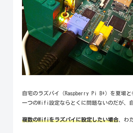
自宅のラズパイ（Raspberry Pi B+）を
一つのWifi設定ならとくに問題ないのだが、自宅
複数のWifiをラズパイに設定したい場合
、わ