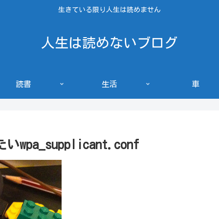
生きている限り人生は読めません
人生は読めないブログ
読書
生活
車
a_supplicant.conf