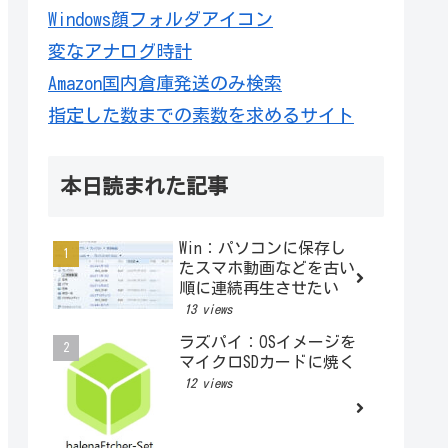
Windows顔フォルダアイコン
変なアナログ時計
Amazon国内倉庫発送のみ検索
指定した数までの素数を求めるサイト
本日読まれた記事
Win：パソコンに保存し
たスマホ動画などを古い
順に連続再生させたい
13 views
ラズパイ：OSイメージを
マイクロSDカードに焼く
12 views