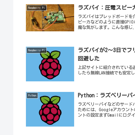
ラズパイ：圧電スピー
Raspberry Pi
ラズパイはブレッドボードを
ピーカなどのように直接GPI
魔な気がします。こんな感じ.
ラズパイが2～3日で
Raspberry Pi
回避した
上記サイトに紹介されている通りに
したら無線LAN接続でも安定
Python：ラズベリー
Python
ラズベリーパイなどのサード
ためには、Googleアカウン
ントの設定まずGmailにログ