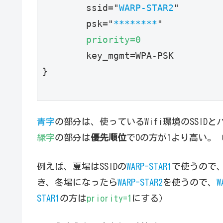
        ssid="
WARP-STAR2
"
        psk="
********
"
priority=0
        key_mgmt=WPA-PSK
}
青字
の部分は、使っているWifi環境のSSI
緑字
の部分は
優先順位
で0の方が1より高い。（2
例えば、夏場はSSIDの
WARP-STAR1
で使うので
き、冬場になったら
WARP-STAR2
を使うので、
W
STAR1
の方は
priority=1
にする）