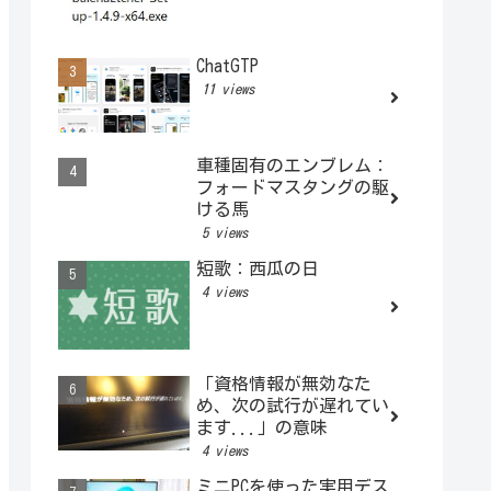
ChatGTP
11 views
車種固有のエンブレム：
フォードマスタングの駆
ける馬
5 views
短歌：西瓜の日
4 views
「資格情報が無効なた
め、次の試行が遅れてい
ます...」の意味
4 views
ミニPCを使った実用デス