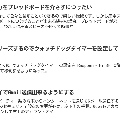
カをブレッドボードを介さずにつけたい
介して色々と試すことができるので楽しい機械です。しかし圧電ス
Oポートにつなげることが出来る機材の場合、ブレッドボードが邪
..わたしは圧電スピーカを使って時報や...
フリーズするのでウォッチドッグタイマーを設定して
 ウォッチドッグタイマー の設定を Raspberry Pi B+ に施
して稼働するようになった。
パイでGmail送信出来るようにする
パーティー製の端末からインターネットを通じてGメール送信する
トのセキュリティ設定の変更が必要。以下その手順。Googleアカウ
インして右上のアカウントアイ...