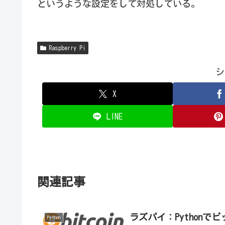
というような設定をして対処している。
Raspberry Pi
シ
X
LINE
関連記事
ラズパイ：Python
Python