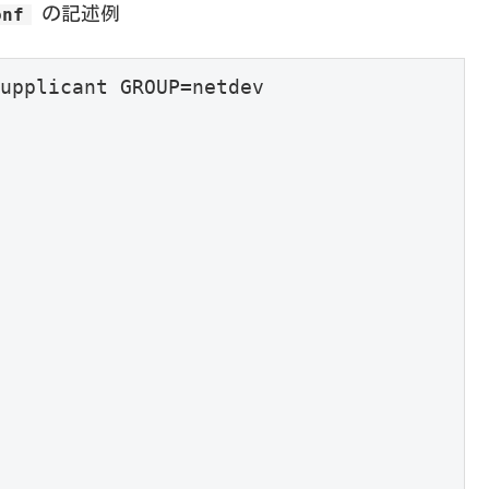
の記述例
onf
upplicant GROUP=netdev