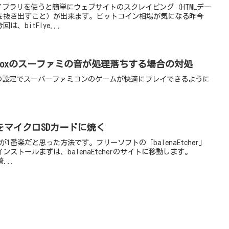
Soup4ライブラリを使うと簡単にウェブサイトのスクレイピング（HTMLデー
を抜き出すこと）が出来ます。ビットコイン相場が気になる昨今
、bitFlye...
Recalboxのスーファミの音が処理落ちする場合の対処
i2はこの設定でスーパーファミコンのゲームが快適にプレイできるように
をマイクロSDカードに焼く
が1番楽だと思った方法です。フリーソフトの「balenaEtcher」
ストールまずは、balenaEtcherのサイトに移動します。
綺...